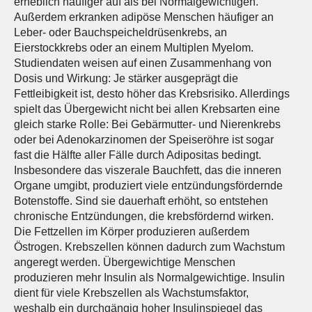
erheblich häufiger auf als bei Normalgewichtigen.
Außerdem erkranken adipöse Menschen häufiger an
Leber- oder Bauchspeicheldrüsenkrebs, an
Eierstockkrebs oder an einem Multiplen Myelom.
Studiendaten weisen auf einen Zusammenhang von
Dosis und Wirkung: Je stärker ausgeprägt die
Fettleibigkeit ist, desto höher das Krebsrisiko. Allerdings
spielt das Übergewicht nicht bei allen Krebsarten eine
gleich starke Rolle: Bei Gebärmutter- und Nierenkrebs
oder bei Adenokarzinomen der Speiseröhre ist sogar
fast die Hälfte aller Fälle durch Adipositas bedingt.
Insbesondere das viszerale Bauchfett, das die inneren
Organe umgibt, produziert viele entzündungsfördernde
Botenstoffe. Sind sie dauerhaft erhöht, so entstehen
chronische Entzündungen, die krebsfördernd wirken.
Die Fettzellen im Körper produzieren außerdem
Östrogen. Krebszellen können dadurch zum Wachstum
angeregt werden. Übergewichtige Menschen
produzieren mehr Insulin als Normalgewichtige. Insulin
dient für viele Krebszellen als Wachstumsfaktor,
weshalb ein durchgängig hoher Insulinspiegel das