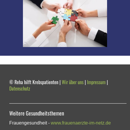
© Reha hilft Krebspatienten |
Wir über uns
|
Impressum
|
Datenschutz
Weitere Gesundheitsthemen
Frauengesundheit -
www.frauenaerzte-im-netz.de