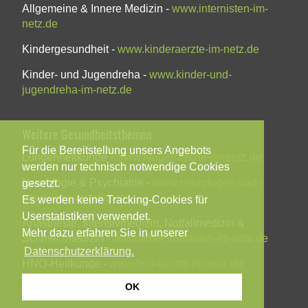
Allgemeine & Innere Medizin -
www.internisten-im-
netz.de
Kindergesundheit -
www.kinderaerzte-im-netz.de
Kinder- und Jugendreha -
www.kinder-und-
jugendreha-im-netz.de
Weitere Gesundheitsthemen
Für die Bereitstellung unsers Angebots
Lungenheilkunde -
www.lungenaerzte-im-netz.de
werden nur technisch notwendige Cookies
Neurologie & Psychiatrie -
www.neurologen-und-
gesetzt.
psychiater-im-netz.org
Es werden keine Tracking-Cookies für
Userstatistiken verwendet.
Anästhesie, Intensivmedizin, Notfallmedizin &
Mehr dazu erfahren Sie in unserer
Schmerzmedizin -
www.anaesthesisten-im-netz.de
Datenschutzerklärung.
HNO-Heilkunde -
www.hno-aerzte-im-netz.de
OK