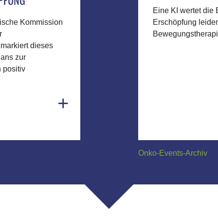
MPFUNG
Eine KI wertet die
äische Kommission
Erschöpfung leiden
r
Bewegungstherapie 
markiert dieses
lans zur
 positiv
+
Onko-Events-Archiv