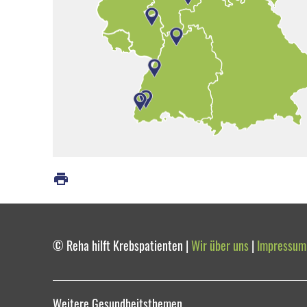
© Reha hilft Krebspatienten |
Wir über uns
|
Impressum
Weitere Gesundheitsthemen