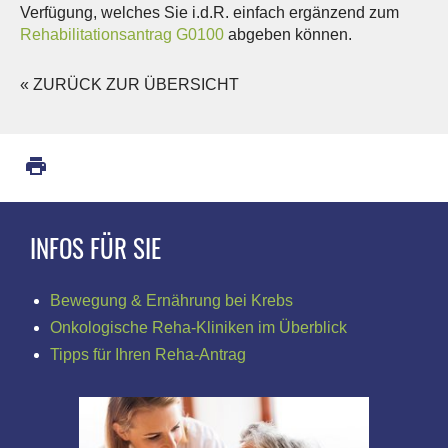
Verfügung, welches Sie i.d.R. einfach ergänzend zum
Rehabilitationsantrag G0100
abgeben können.
« ZURÜCK ZUR ÜBERSICHT
INFOS FÜR SIE
Bewegung & Ernährung bei Krebs
Onkologische Reha-Kliniken im Überblick
Tipps für Ihren Reha-Antrag