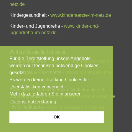
netz.de
Kindergesundheit -
www.kinderaerzte-im-netz.de
Kinder- und Jugendreha -
www.kinder-und-
jugendreha-im-netz.de
Weitere Gesundheitsthemen
Für die Bereitstellung unsers Angebots
Lungenheilkunde -
www.lungenaerzte-im-netz.de
werden nur technisch notwendige Cookies
Neurologie & Psychiatrie -
www.neurologen-und-
gesetzt.
psychiater-im-netz.org
Es werden keine Tracking-Cookies für
Userstatistiken verwendet.
Anästhesie, Intensivmedizin, Notfallmedizin &
Mehr dazu erfahren Sie in unserer
Schmerzmedizin -
www.anaesthesisten-im-netz.de
Datenschutzerklärung.
HNO-Heilkunde -
www.hno-aerzte-im-netz.de
OK